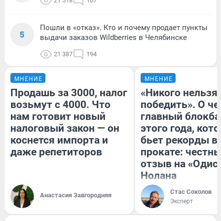
21 518
107
Пошли в «отказ». Кто и почему продает пункты
5
выдачи заказов Wildberries в Челябинске
21 387
194
МНЕНИЕ
МНЕНИЕ
Продашь за 3000, налог
«Никого нельзя
возьмут с 4000. Что
победить». О ч
нам готовит новый
главный блокба
налоговый закон — он
этого года, кот
коснется импорта и
бьет рекорды в
даже репетиторов
прокате: честн
отзыв на «Одис
Нолана
Стас Соколов
Анастасия Завгородняя
Эксперт