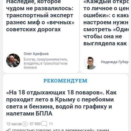
Наследие, которое
«Каждый открое
чудом не развалилось:
то личное о цен
транспортный эксперт
ошибки»: с как
разнес миф о «вечных»
настроем нужн
советских дорогах
смотреть «Одис
чтобы она не
выглядела как 
Олег Арефьев
Блогер, предприниматель,
Надежда Губарь
владелец в транспортном
бизнесе
РЕКОМЕНДУЕМ
«На 18 отдыхающих 18 поваров». Как
проходит лето в Крыму с перебоями
света и бензина, водой по графику и
налетами БПЛА
12 часов
57 900
11
«С гордостью говорю, что я деревенский»: зачем