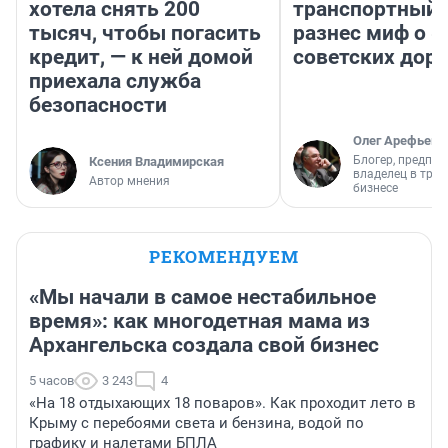
хотела снять 200
транспортный 
тысяч, чтобы погасить
разнес миф о 
кредит, — к ней домой
советских доро
приехала служба
безопасности
Олег Арефьев
Блогер, предпри
Ксения Владимирская
владелец в тра
Автор мнения
бизнесе
РЕКОМЕНДУЕМ
«Мы начали в самое нестабильное
время»: как многодетная мама из
Архангельска создала свой бизнес
5 часов
3 243
4
«На 18 отдыхающих 18 поваров». Как проходит лето в
Крыму с перебоями света и бензина, водой по
графику и налетами БПЛА