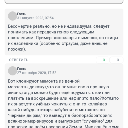
Гость
31 августа 2023, 07:54
Бессмертие реально, но не индивидуума, следует 
понимать как передача генов следующим 
поколениям. Пример: динозавры вымерли, но птицы 
их наследники (особенно страусы, даже внешне 
похожи).
+0
–0
ОТВЕТИТЬ
Гость
27 сентября 2020, 17:52
Вот клонируют мамонта из вечной 
мерзлоты,докажут,что он помнит свою прошлую 
жизнь,тогда можно будет ещё подумать: стоит ли 
платить за воскрешение или нафиг это пало?Хотя,кто 
их знает,этих учёных чокнутых: они то колайдер 
какой-нибудь втихаря забубенят и мотаются по 
"чёрным дырам," то выведут в биолорабораториях 
всяких химер-вирусов и выпускают "случайно" для 
проверки на всём населении Земли. Мир сошёл с ума 