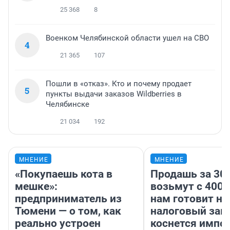
25 368
8
Военком Челябинской области ушел на СВО
4
21 365
107
Пошли в «отказ». Кто и почему продает
5
пункты выдачи заказов Wildberries в
Челябинске
21 034
192
МНЕНИЕ
МНЕНИЕ
«Покупаешь кота в
Продашь за 300
мешке»:
возьмут с 4000
предприниматель из
нам готовит н
Тюмени — о том, как
налоговый зако
реально устроен
коснется импор