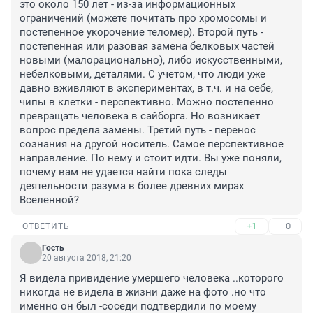
это около 150 лет - из-за информационных 
ограничений (можете почитать про хромосомы и 
постепенное укорочение теломер). Второй путь - 
постепенная или разовая замена белковых частей 
новыми (малорационально), либо искусственными, 
небелковыми, деталями. С учетом, что люди уже 
давно вживляют в экспериментах, в т.ч. и на себе, 
чипы в клетки - перспективно. Можно постепенно 
превращать человека в сайборга. Но возникает 
вопрос предела замены. Третий путь - перенос 
сознания на другой носитель. Самое перспективное 
направление. По нему и стоит идти. Вы уже поняли, 
почему вам не удается найти пока следы 
деятельности разума в более древних мирах 
Вселенной?
+1
–0
ОТВЕТИТЬ
Гость
20 августа 2018, 21:20
Я видела привидение умершего человека ..которого 
никогда не видела в жизни даже на фото .но что 
именно он был -соседи подтвердили по моему 