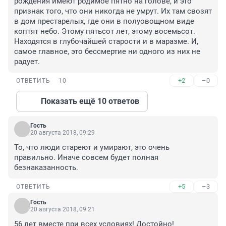
рождения имеют родимое пятно на голове, и это 
признак того, что они никогда не умрут. Их там свозят 
в дом престарелых, где они в полуовощном виде 
коптят небо. Этому пятьсот лет, этому восемьсот. 
Находятся в глубочайшей старости и в маразме. И, 
самое главное, это бессмертие ни одного из них не 
радует.
+2
–0
ОТВЕТИТЬ
10
Показать ещё 10 ответов
Гость
20 августа 2018, 09:29
То, что люди стареют и умирают, это очень 
правильно. Иначе совсем будет полная 
безнаказанность.
+5
–3
ОТВЕТИТЬ
Гость
20 августа 2018, 09:21
56 лет вместе при всех условиях! Достойно!