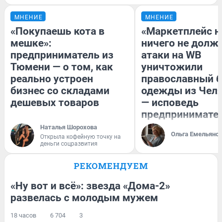
МНЕНИЕ
МНЕНИЕ
«Покупаешь кота в
«Маркетплейс 
мешке»:
ничего не долже
предприниматель из
атаки на WB
Тюмени — о том, как
уничтожили
реально устроен
православный 
бизнес со складами
одежды из Чел
дешевых товаров
— исповедь
предпринимате
Наталья Шорохова
Ольга Емельяно
Открыла кофейную точку на
деньги соцразвития
РЕКОМЕНДУЕМ
«Ну вот и всё»: звезда «Дома-2»
развелась с молодым мужем
18 часов
6 704
3