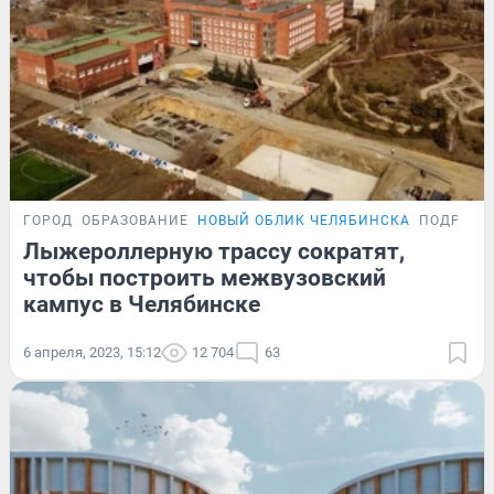
ГОРОД
ОБРАЗОВАНИЕ
НОВЫЙ ОБЛИК ЧЕЛЯБИНСКА
ПОДРОБН
Лыжероллерную трассу сократят,
чтобы построить межвузовский
кампус в Челябинске
6 апреля, 2023, 15:12
12 704
63