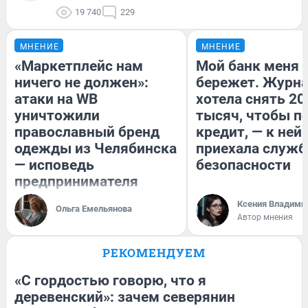
19 740
229
МНЕНИЕ
МНЕНИЕ
«Маркетплейс нам
Мой банк меня
ничего не должен»:
бережет. Журн
атаки на WB
хотела снять 20
уничтожили
тысяч, чтобы п
православный бренд
кредит, — к ней
одежды из Челябинска
приехала служб
— исповедь
безопасности
предпринимателя
Ксения Владими
Ольга Емельянова
Автор мнения
РЕКОМЕНДУЕМ
«С гордостью говорю, что я
деревенский»: зачем северянин