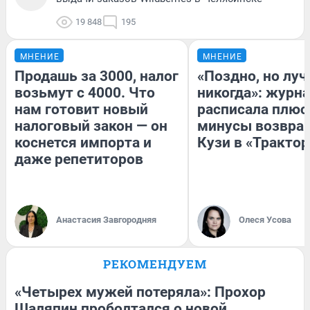
19 848
195
МНЕНИЕ
МНЕНИЕ
Продашь за 3000, налог
«Поздно, но луч
возьмут с 4000. Что
никогда»: журн
нам готовит новый
расписала плюс
налоговый закон — он
минусы возвра
коснется импорта и
Кузи в «Трактор
даже репетиторов
Анастасия Завгородняя
Олеся Усова
РЕКОМЕНДУЕМ
«Четырех мужей потеряла»: Прохор
Шаляпин проболтался о новой