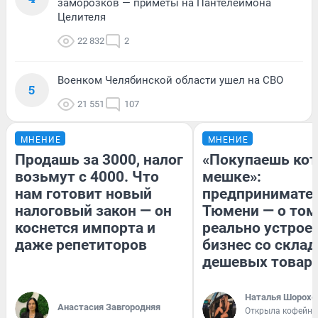
заморозков — приметы на Пантелеймона
Целителя
22 832
2
Военком Челябинской области ушел на СВО
5
21 551
107
МНЕНИЕ
МНЕНИЕ
Продашь за 3000, налог
«Покупаешь кот
возьмут с 4000. Что
мешке»:
нам готовит новый
предпринимател
налоговый закон — он
Тюмени — о том
коснется импорта и
реально устрое
даже репетиторов
бизнес со скла
дешевых товар
Наталья Шорохо
Анастасия Завгородняя
Открыла кофейну