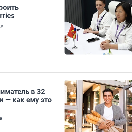
роить
ries
ду
иматель в 32
и — как ему это
е