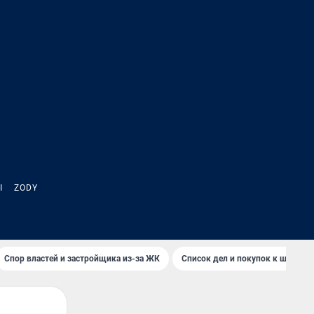
Ы
ZODY
Спор властей и застройщика из-за ЖК
Список дел и покупок к школе