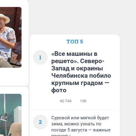
ТОП 5
«Все машины в
1
решето». Северо-
Запад и окраины
Челябинска побило
крупным градом —
фото
40 744
198
Суровой или мягкой будет
2
зима, можно узнать по
погоде 5 августа — важные