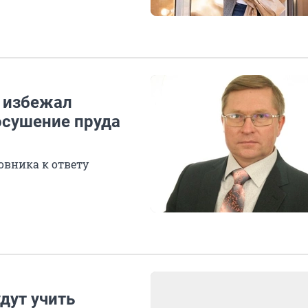
 избежал
осушение пруда
овника к ответу
дут учить