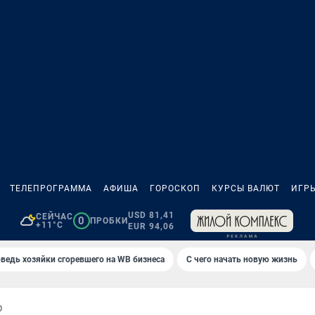
ТЕЛЕПРОГРАММА
АФИША
ГОРОСКОП
КУРСЫ ВАЛЮТ
ИГР
USD 81,41
СЕЙЧАС
0
ПРОБКИ
+11°C
EUR 94,06
ведь хозяйки сгоревшего на WB бизнеса
С чего начать новую жизнь
О