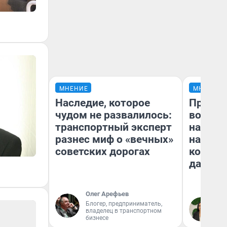
МНЕНИЕ
МНЕНИЕ
Наследие, которое
Продаш
чудом не развалилось:
возьмут
транспортный эксперт
нам го
разнес миф о «вечных»
налого
советских дорогах
коснет
даже р
Олег Арефьев
Блогер, предприниматель,
Ан
владелец в транспортном
бизнесе