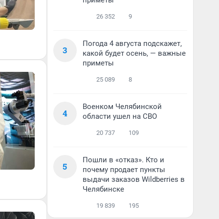
приметы
26 352
9
Погода 4 августа подскажет,
3
какой будет осень, — важные
приметы
25 089
8
Военком Челябинской
4
области ушел на СВО
20 737
109
Пошли в «отказ». Кто и
5
почему продает пункты
выдачи заказов Wildberries в
Челябинске
19 839
195