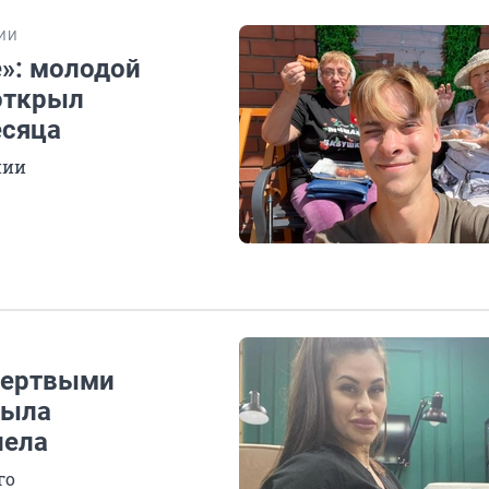
ИИ
е»: молодой
открыл
есяца
нии
мертвыми
рыла
пела
го