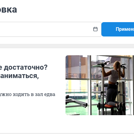
овка
Примен
е достаточно?
заниматься,
ужно ходить в зал едва