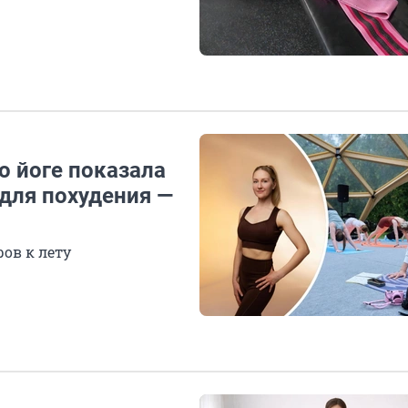
по йоге показала
для похудения —
ов к лету