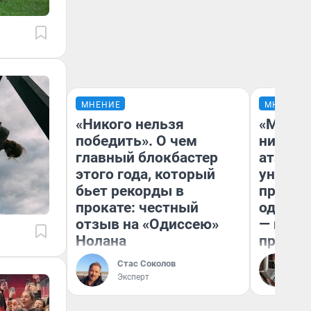
МНЕНИЕ
МНЕНИЕ
«Никого нельзя
«Марке
победить». О чем
ничего
главный блокбастер
атаки 
этого года, который
уничто
бьет рекорды в
правос
прокате: честный
одежды
отзыв на «Одиссею»
— испо
Нолана
предпр
Стас Соколов
Ол
Эксперт