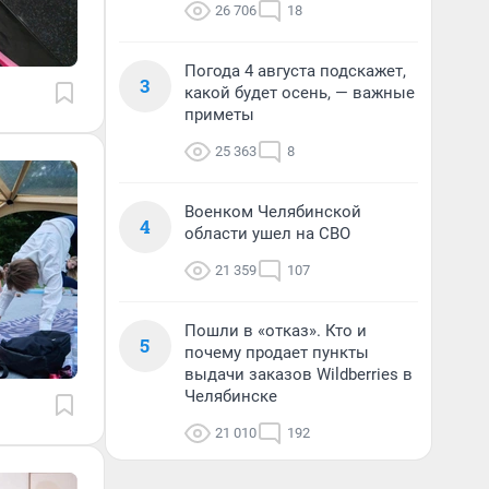
26 706
18
Погода 4 августа подскажет,
3
какой будет осень, — важные
приметы
25 363
8
Военком Челябинской
4
области ушел на СВО
21 359
107
Пошли в «отказ». Кто и
5
почему продает пункты
выдачи заказов Wildberries в
Челябинске
21 010
192