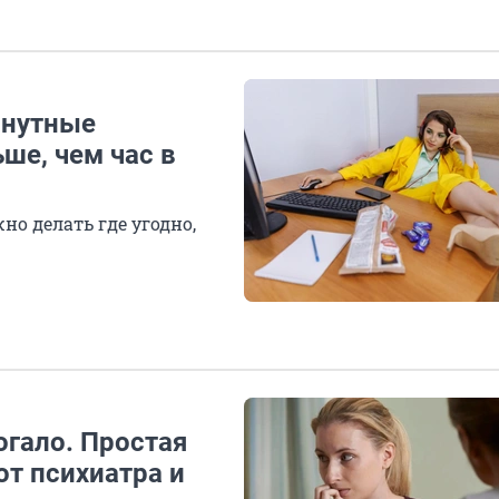
инутные
ше, чем час в
о делать где угодно,
огало. Простая
от психиатра и