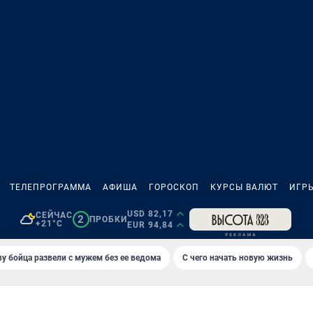
ТЕЛЕПРОГРАММА
АФИША
ГОРОСКОП
КУРСЫ ВАЛЮТ
ИГР
USD 82,17
СЕЙЧАС
2
ПРОБКИ
+21°C
EUR 94,84
у бойца развели с мужем без ее ведома
С чего начать новую жизнь