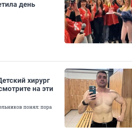
етила день
Детский хирург
смотрите на эти
дельников понял: пора