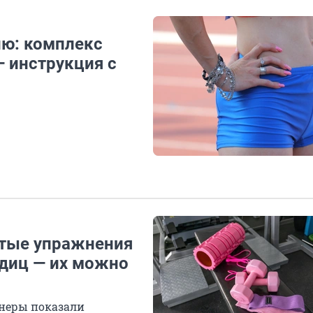
ию: комплекс
— инструкция с
стые упражнения
одиц — их можно
неры показали