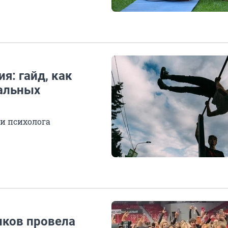
я: гайд, как
нальных
 и психолога
иков провела