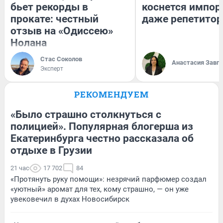
бьет рекорды в
коснется импор
прокате: честный
даже репетитор
отзыв на «Одиссею»
Нолана
Стас Соколов
Анастасия Завг
Эксперт
РЕКОМЕНДУЕМ
«Было страшно столкнуться с
полицией». Популярная блогерша из
Екатеринбурга честно рассказала об
отдыхе в Грузии
21 час
17 702
84
«Протянуть руку помощи»: незрячий парфюмер создал
«уютный» аромат для тех, кому страшно, — он уже
увековечил в духах Новосибирск