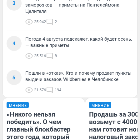
3
заморозков — приметы на Пантелеймона
Целителя
25 942
2
Погода 4 августа подскажет, какой будет осень,
4
— важные приметы
25 516
8
Пошли в «отказ». Кто и почему продает пункты
5
выдачи заказов Wildberries в Челябинске
21 676
194
МНЕНИЕ
МНЕНИЕ
«Никого нельзя
Продашь за 3000
победить». О чем
возьмут с 4000.
главный блокбастер
нам готовит но
этого года, который
налоговый зако