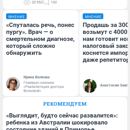
20 953
192
МНЕНИЕ
МНЕНИЕ
«Спуталась речь, понес
Продашь за 3000
пургу». Врач — о
возьмут с 4000.
смертельном диагнозе,
нам готовит но
который сложно
налоговый зако
обнаружить
коснется импор
даже репетитор
Ирина Волкова
Главврач клиники
Анастасия Завг
«Реабилитация доктора
Волковой»
РЕКОМЕНДУЕМ
«Выглядит, будто сейчас развалится»:
ребенка из Австралии шокировало
состояние зданий в Приморье