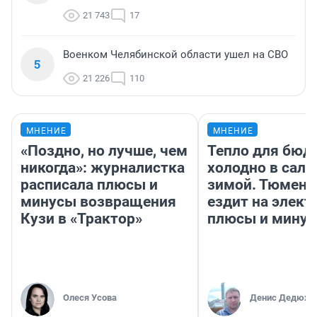
21 743
17
Военком Челябинской области ушел на СВО
5
21 226
110
МНЕНИЕ
МНЕНИЕ
«Поздно, но лучше, чем
Тепло для бюд
никогда»: журналистка
холодно в сало
расписала плюсы и
зимой. Тюмене
минусы возвращения
ездит на элект
Кузи в «Трактор»
плюсы и мину
Олеся Усова
Денис Дедюхи