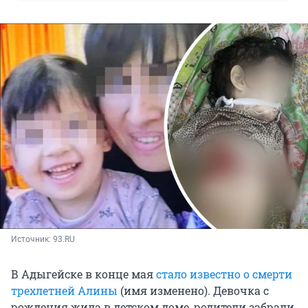
Источник: 
93.RU
В Адыгейске в конце мая
стало известно о смерти
трехлетней Алины
(имя изменено). Девочка с
рождения жила в детском доме, родители забрали