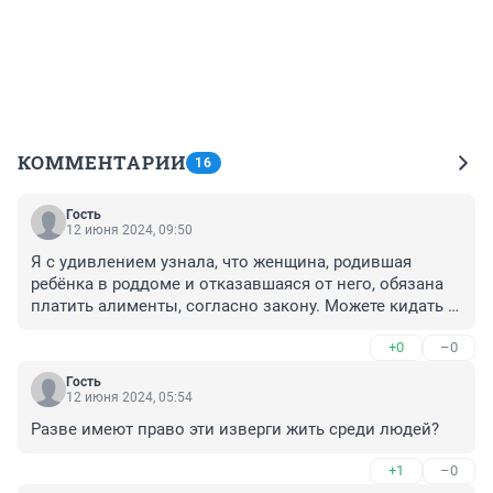
КОММЕНТАРИИ
16
Гость
12 июня 2024, 09:50
Я с удивлением узнала, что женщина, родившая 
ребёнка в роддоме и отказавшаяся от него, обязана 
платить алименты, согласно закону. Можете кидать в 
меня тапками, но в СССР до такого не додумались. 
+0
–0
Нынешние 

господа законодатели, видимо, живут в каком-то 
Гость
своем уютном идеальном мирке. Где каждый 
12 июня 2024, 05:54
обязательно чадолюбив и ответственнен. 

Разве имеют право эти изверги жить среди людей?
И поэтому так часты новости о том, что там или тут, в 
мусорном бачке или сугробе, в лесу или подъезде 
+1
–0
найден труп младенца.
