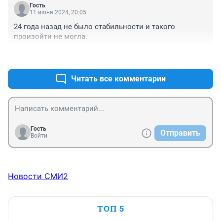
Разглагольствуя о ценности жизни ребёнка 
Гость
11 июня 2024, 20:05
законодатель всё же поставил деньги( алименты) 
выше этой самой жизни.
24 года назад не было стабильности и такого 
произойти не могла.
+1
–0
Читать все комментарии
Гость
Отправить
Войти
Новости СМИ2
ТОП 5