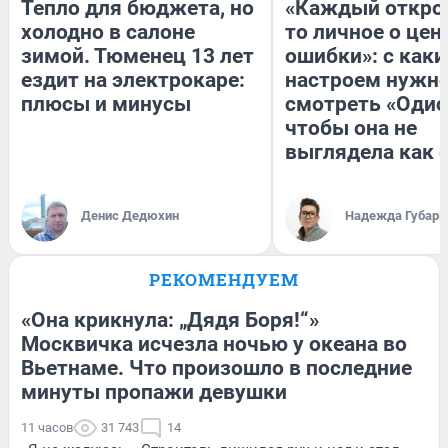
Тепло для бюджета, но
«Каждый открое
холодно в салоне
то личное о цен
зимой. Тюменец 13 лет
ошибки»: с как
ездит на электрокаре:
настроем нужн
плюсы и минусы
смотреть «Одис
чтобы она не
выглядела как 
Денис Дедюхин
Надежда Губарь
РЕКОМЕНДУЕМ
«Она крикнула: „Дядя Боря!“»
Москвичка исчезла ночью у океана во
Вьетнаме. Что произошло в последние
минуты пропажи девушки
11 часов
31 743
14