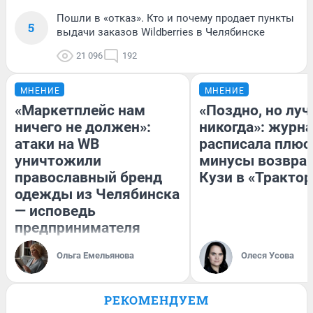
Пошли в «отказ». Кто и почему продает пункты
5
выдачи заказов Wildberries в Челябинске
21 096
192
МНЕНИЕ
МНЕНИЕ
«Маркетплейс нам
«Поздно, но луч
ничего не должен»:
никогда»: журн
атаки на WB
расписала плюс
уничтожили
минусы возвра
православный бренд
Кузи в «Трактор
одежды из Челябинска
— исповедь
предпринимателя
Ольга Емельянова
Олеся Усова
РЕКОМЕНДУЕМ