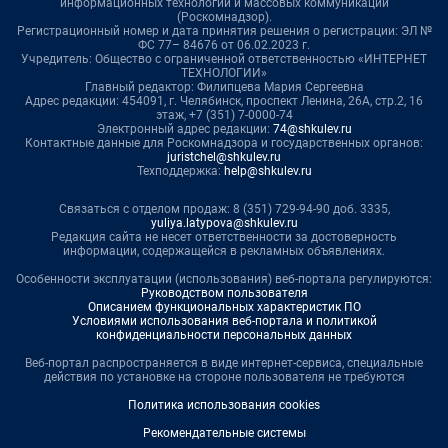
информационных технологий и массовых коммуникаций
(Роскомнадзор).
Регистрационный номер и дата принятия решения о регистрации: ЭЛ №
ФС 77– 84676 от 06.02.2023 г.
Учредитель: Общество с ограниченной ответственностью «ИНТЕРНЕТ
ТЕХНОЛОГИИ»
Главный редактор: Филипцева Мария Сергеевна
Адрес редакции: 454091, г. Челябинск, проспект Ленина, 26А, стр.2, 16
этаж, +7 (351) 7-0000-74
Электронный адрес редакции:
74@shkulev.ru
Контактные данные для Роскомнадзора и государственных органов:
juristchel@shkulev.ru
Техподдержка:
help@shkulev.ru
Связаться с отделом продаж: 8 (351) 729-94-90 доб. 3335,
yuliya.latypova@shkulev.ru
Редакция сайта не несет ответственности за достоверность
информации, содержащейся в рекламных объявлениях.
Особенности эксплуатации (использования) веб-портала регулируются:
Руководством пользователя
Описанием функциональных характеристик ПО
Условиями использования веб-портала и политикой
конфиденциальности персональных данных
Веб-портал распространяется в виде интернет-сервиса, специальные
действия по установке на стороне пользователя не требуются
Политика использования cookies
Рекомендательные системы