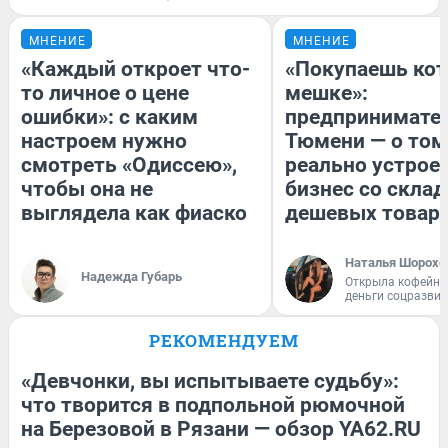
МНЕНИЕ
МНЕНИЕ
«Каждый откроет что-
«Покупаешь кот
то личное о цене
мешке»:
ошибки»: с каким
предпринимател
настроем нужно
Тюмени — о том
смотреть «Одиссею»,
реально устрое
чтобы она не
бизнес со скла
выглядела как фиаско
дешевых товар
Наталья Шорохо
Надежда Губарь
Открыла кофейну
деньги соцразви
РЕКОМЕНДУЕМ
«Девчонки, вы испытываете судьбу»:
что творится в подпольной рюмочной
на Березовой в Рязани — обзор YA62.RU