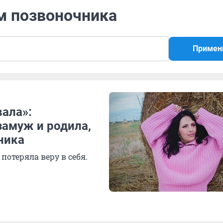
м позвоночника
Примен
вала»:
замуж и родила,
ника
 потеряла веру в себя.