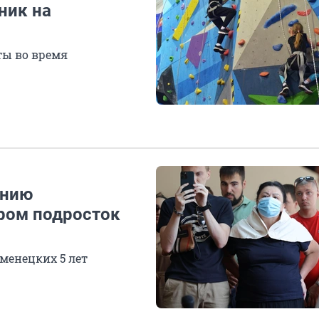
ник на
ты во время
онию
ором подросток
менецких 5 лет