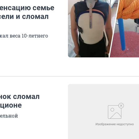
енсацию семье
сели и сломал
ал веса 10-летнего
енок сломал
кционе
дельной