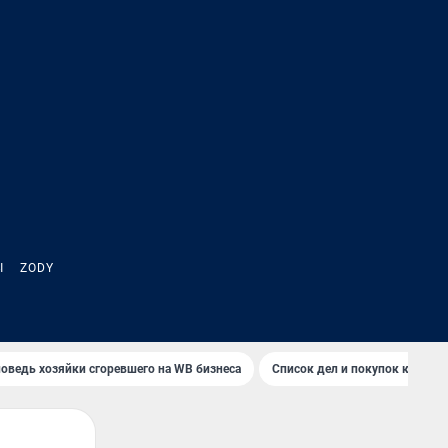
Ы
ZODY
оведь хозяйки сгоревшего на WB бизнеса
Список дел и покупок к школ