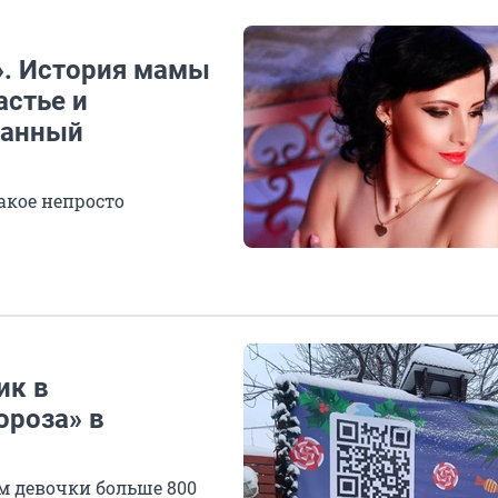
». История мамы
астье и
манный
акое непросто
ик в
ороза» в
м девочки больше 800