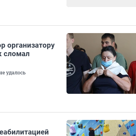
ор организатору
к сломал
не удалось
реабилитацией