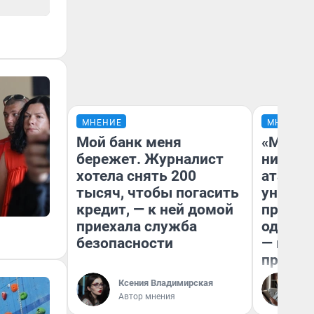
МНЕНИЕ
МНЕНИЕ
Мой банк меня
«Марке
бережет. Журналист
ничего
хотела снять 200
атаки 
тысяч, чтобы погасить
уничто
кредит, — к ней домой
правос
приехала служба
одежды
безопасности
— испо
предпр
Ксения Владимирская
Ол
Автор мнения