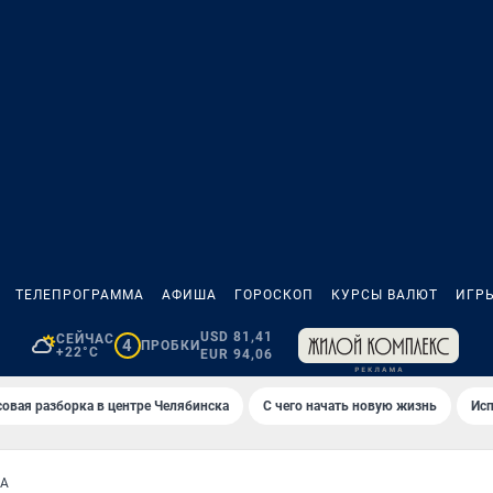
ТЕЛЕПРОГРАММА
АФИША
ГОРОСКОП
КУРСЫ ВАЛЮТ
ИГР
USD 81,41
СЕЙЧАС
4
ПРОБКИ
+22°C
EUR 94,06
овая разборка в центре Челябинска
С чего начать новую жизнь
Исп
КА