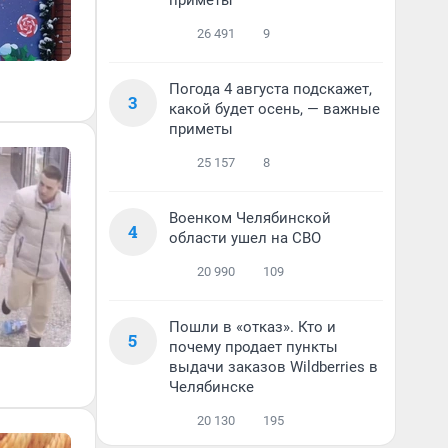
приметы
26 491
9
Погода 4 августа подскажет,
3
какой будет осень, — важные
приметы
25 157
8
Военком Челябинской
4
области ушел на СВО
20 990
109
Пошли в «отказ». Кто и
5
почему продает пункты
выдачи заказов Wildberries в
Челябинске
20 130
195