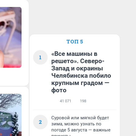
ТОП 5
«Все машины в
1
решето». Северо-
Запад и окраины
Челябинска побило
крупным градом —
фото
41 071
198
Суровой или мягкой будет
2
зима, можно узнать по
погоде 5 августа — важные