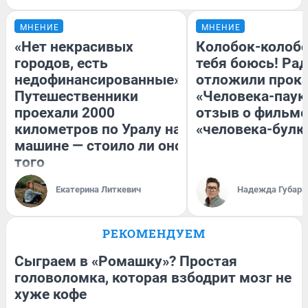
МНЕНИЕ
МНЕНИЕ
«Нет некрасивых
Колобок-колобо
городов, есть
тебя боюсь! Рад
недофинансированные».
отложили прок
Путешественники
«Человека-паук
проехали 2000
отзыв о фильме
километров по Уралу на
«человека-булк
машине — стоило ли оно
того
Екатерина Литкевич
Надежда Губарь
РЕКОМЕНДУЕМ
Сыграем в «Ромашку»? Простая
головоломка, которая взбодрит мозг не
хуже кофе