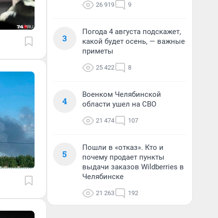
26 919
9
Погода 4 августа подскажет,
3
какой будет осень, — важные
приметы
25 422
8
Военком Челябинской
4
области ушел на СВО
21 474
107
Пошли в «отказ». Кто и
5
почему продает пункты
выдачи заказов Wildberries в
Челябинске
21 263
192