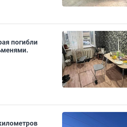
рая погибли
ьменями.
километров