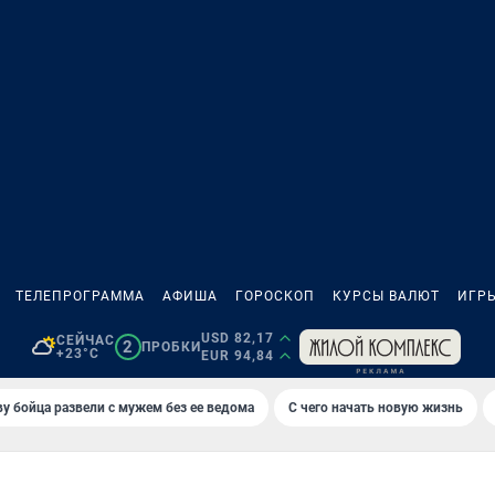
ТЕЛЕПРОГРАММА
АФИША
ГОРОСКОП
КУРСЫ ВАЛЮТ
ИГР
USD 82,17
СЕЙЧАС
2
ПРОБКИ
+23°C
EUR 94,84
у бойца развели с мужем без ее ведома
С чего начать новую жизнь