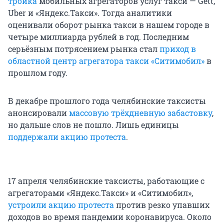
тройка
мобильных агрегаторов услуг такси — Gett,
Uber и «Яндекс.Такси». Тогда аналитики
оценивали оборот рынка такси в нашем городе в
четыре миллиарда рублей в год. Последним
серьёзным потрясением рынка стал
приход в
областной центр агрегатора такси «Ситимобил»
в
прошлом году.
В декабре прошлого года челябинские таксисты
анонсировали
массовую трёхдневную забастовку
,
но дальше слов не пошло. Лишь единицы
поддержали акцию протеста
.
17 апреля челябинские таксисты, работающие с
агрегаторами «Яндекс.Такси» и «Ситимобил»,
устроили акцию протеста
против резко упавших
доходов во время пандемии коронавируса. Около