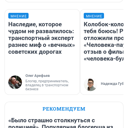
МНЕНИЕ
МНЕНИЕ
Наследие, которое
Колобок-колобо
чудом не развалилось:
тебя боюсь! Ра
транспортный эксперт
отложили прок
разнес миф о «вечных»
«Человека-пау
советских дорогах
отзыв о фильм
«человека-бул
Олег Арефьев
Блогер, предприниматель,
Надежда Губар
владелец в транспортном
бизнесе
РЕКОМЕНДУЕМ
«Было страшно столкнуться с
полицией». Популярная блогерша из