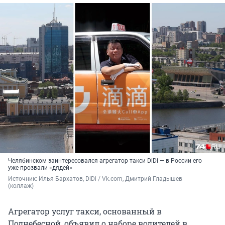
Челябинском заинтересовался агрегатор такси DiDi — в России его
уже прозвали «дядей»
Источник: 
Илья Бархатов, DiDi / Vk.com, Дмитрий Гладышев 
(коллаж) 
Агрегатор услуг такси, основанный в
Поднебесной, объявил о наборе водителей в