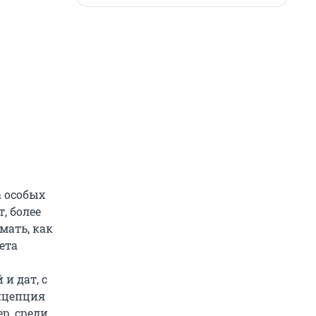
а особых
, более
мать, как
ета
и дат, с
нцепция
р, среди