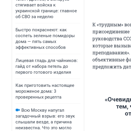
стягивает войска к
украинской границе: главное
об СВО за неделю
К «трудным» во
Быстро покраснеют: как
присоединение 
соспеть зеленые помидоры
руководства СС
дома — пять самых
которые вызыва
эффективных способов
преподавания».
объективные фа
Лицевая гладь для чайников:
предложить дат
гайд от набора петель до
первого готового изделия
Как приготовить настоящее
мороженое дома: 3
проверенных рецепта
«Очевидн
тем,
Всю Москву напугал
о
загадочный взрыв: его звук
слышали везде, а причина
неизвестна. Что это могло