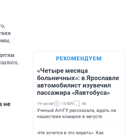
о,
твия
емы,
 детям
РЕКОМЕНДУЕМ
ошлого,
«Четыре месяца
больничных»: в Ярославле
автомобилист изувечил
пассажира «Яавтобуса»
а не
19 часов
13 809
46
Ученый АлтГУ рассказала, ждать ли
нашествия комаров в августе
«Не хочется в это верить». Как