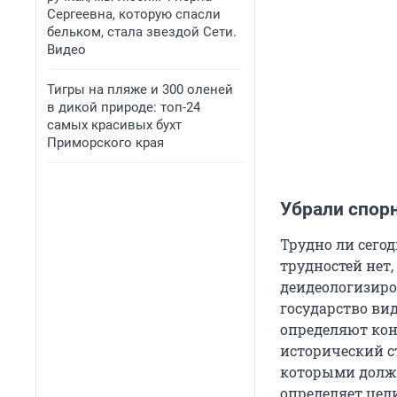
Сергеевна, которую спасли
бельком, стала звездой Сети.
Видео
Тигры на пляже и 300 оленей
в дикой природе: топ-24
самых красивых бухт
Приморского края
Убрали спор
Трудно ли сего
трудностей нет,
деидеологизиро
государство ви
определяют кон
исторический ст
которыми долж
определяет цел