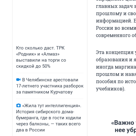
главных задач 
прошлому и сво
информацией. Е
России во всем
современного о
Кто сколько даст. ТРК
Эта концепция 
«Родник» и «Алмаз»
образования и 
выставили на торги со
скидкой до 50%
иногда маргина
прошлом и навя
В Челябинске арестовали
пособия по ист
17-летнего участника разборок
учебников).
за памятником Курчатову
«Жила тут интеллигенция».
История сибирского дома-
бумеранга, где в гости ходили
«Важно 
через балконы, — таких всего
нее уб
два в России