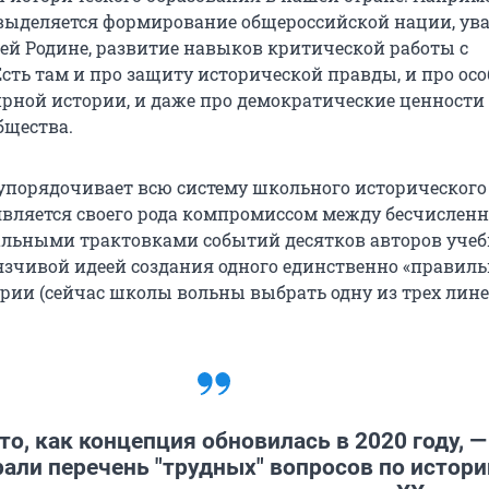
выделяется формирование общероссийской нации, ув
ей Родине, развитие навыков критической работы с
сть там и про защиту исторической правды, и про ос
ирной истории, и даже про демократические ценности
бщества.
упорядочивает всю систему школьного исторического
является своего рода компромиссом между бесчислен
льными трактовками событий десятков авторов учеб
зчивой идеей создания одного единственно «правиль
ории (сейчас школы вольны выбрать одну из трех лин
то, как концепция обновилась в 2020 году, —
рали перечень "трудных" вопросов по истори