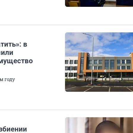
тить»: в
сили
имущество
м году
избиении