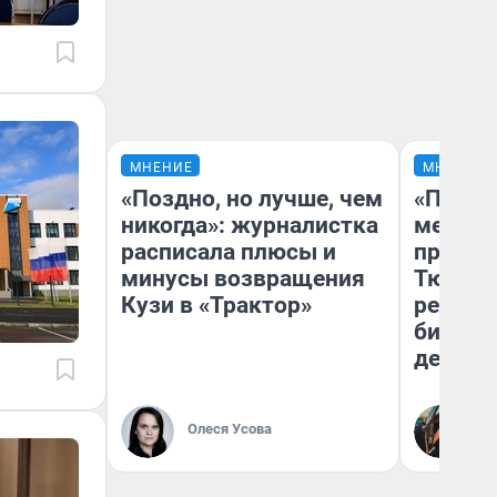
МНЕНИЕ
МНЕНИЕ
«Поздно, но лучше, чем
«Покуп
никогда»: журналистка
мешке»
расписала плюсы и
предпр
минусы возвращения
Тюмени
Кузи в «Трактор»
реальн
бизнес
дешевы
На
Олеся Усова
От
де