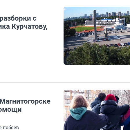
разборки с
ка Курчатову,
в Магнитогорске
помощи
е побоев