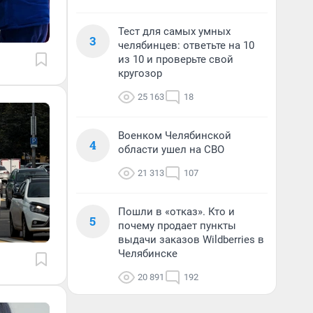
Тест для самых умных
3
челябинцев: ответьте на 10
из 10 и проверьте свой
кругозор
25 163
18
Военком Челябинской
4
области ушел на СВО
21 313
107
Пошли в «отказ». Кто и
5
почему продает пункты
выдачи заказов Wildberries в
Челябинске
20 891
192