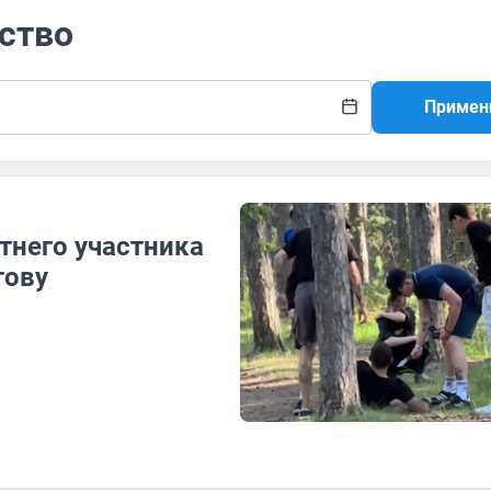
нство
Примен
тнего участника
тову