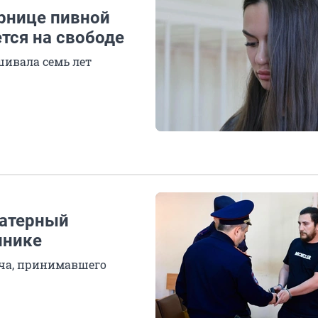
рнице пивной
ется на свободе
ивала семь лет
матерный
инике
ча, принимавшего