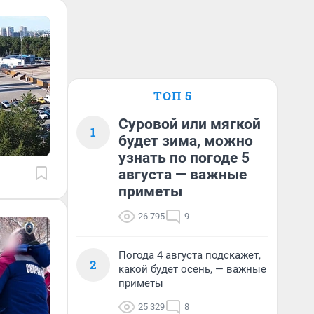
ТОП 5
Суровой или мягкой
1
будет зима, можно
узнать по погоде 5
августа — важные
приметы
26 795
9
Погода 4 августа подскажет,
2
какой будет осень, — важные
приметы
25 329
8