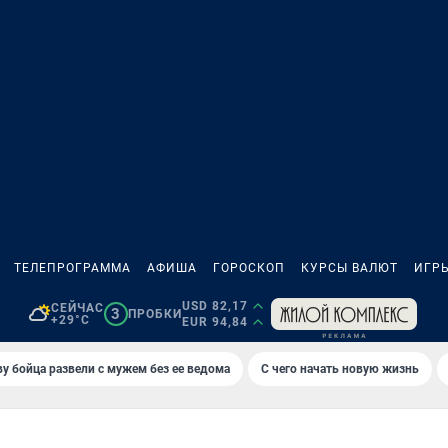
ТЕЛЕПРОГРАММА
АФИША
ГОРОСКОП
КУРСЫ ВАЛЮТ
ИГР
USD 82,17
СЕЙЧАС
3
ПРОБКИ
+29°C
EUR 94,84
у бойца развели с мужем без ее ведома
С чего начать новую жизнь