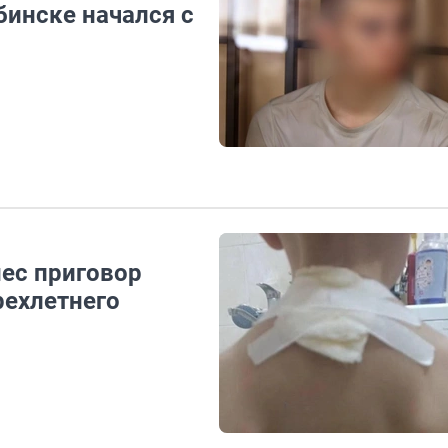
бинске начался с
нес приговор
рехлетнего