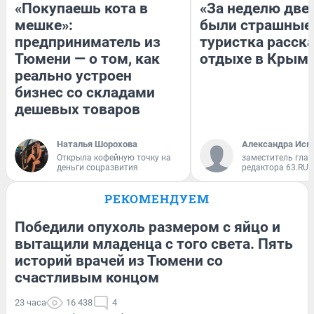
«Покупаешь кота в
«За неделю две
мешке»:
были страшные
предприниматель из
туристка расска
Тюмени — о том, как
отдыхе в Крым
реально устроен
бизнес со складами
дешевых товаров
Наталья Шорохова
Александра Исм
Открыла кофейную точку на
заместитель глав
деньги соцразвития
редактора 63.RU
РЕКОМЕНДУЕМ
Победили опухоль размером с яйцо и
вытащили младенца с того света. Пять
историй врачей из Тюмени со
счастливым концом
23 часа
16 438
4