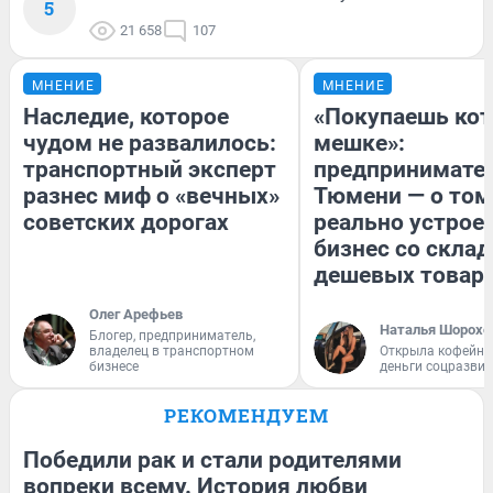
5
21 658
107
МНЕНИЕ
МНЕНИЕ
Наследие, которое
«Покупаешь кот
чудом не развалилось:
мешке»:
транспортный эксперт
предпринимател
разнес миф о «вечных»
Тюмени — о том
советских дорогах
реально устрое
бизнес со скла
дешевых товар
Олег Арефьев
Наталья Шорохо
Блогер, предприниматель,
владелец в транспортном
Открыла кофейну
бизнесе
деньги соцразви
РЕКОМЕНДУЕМ
Победили рак и стали родителями
вопреки всему. История любви