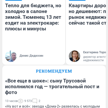
Тепло для бюджета, но
Квартиры доро
холодно в салоне
но дешевеют: п
зимой. Тюменец 13 лет
рынок недвижи
ездит на электрокаре:
сейчас такой с
плюсы и минусы
Екатерина Тороп
Денис Дедюхин
директор агентст
недвижимости
РЕКОМЕНДУЕМ
«Все еще в шоке»: сыну Трусовой
исполнился год — трогательный пост и
фото
13 часов
9 573
2
«Ну вот и всё»: звезда «Дома-2» развелась с молодым