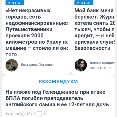
МНЕНИЕ
МНЕНИЕ
«Нет некрасивых
Мой банк меня
городов, есть
бережет. Журн
недофинансированные».
хотела снять 20
Путешественники
тысяч, чтобы п
проехали 2000
кредит, — к ней
километров по Уралу на
приехала служб
машине — стоило ли оно
безопасности
того
Ксения Владими
Екатерина Литкевич
Автор мнения
РЕКОМЕНДУЕМ
На пляже под Геленджиком при атаке
БПЛА погибли преподаватель
английского языка и ее 12-летняя дочь
19 часов
17 293
10