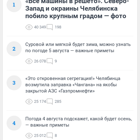
«Все машины в решето». Северо-
1
Запад и окраины Челябинска
побило крупным градом — фото
40 349
198
Суровой или мягкой будет зима, можно узнать
2
по погоде 5 августа — важные приметы
26 078
9
«Это откровенная сегрегация!» Челябинца
3
возмутила заправка «Чангана» на якобы
закрытой АЗС «Газпромнефти»
25 174
285
Погода 4 августа подскажет, какой будет осень,
4
— важные приметы
25 012
8