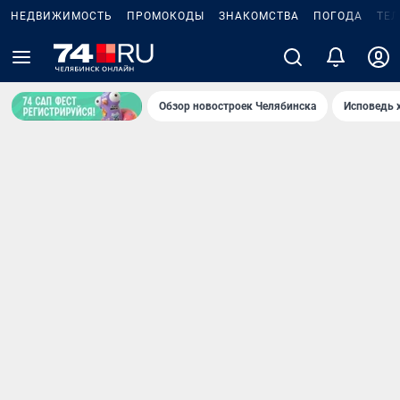
НЕДВИЖИМОСТЬ
ПРОМОКОДЫ
ЗНАКОМСТВА
ПОГОДА
ТЕ
Обзор новостроек Челябинска
Исповедь 