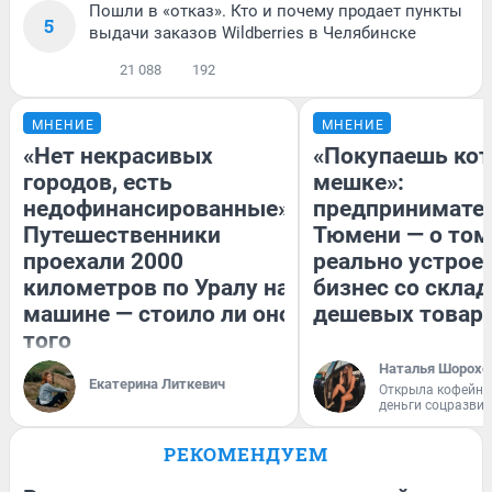
Пошли в «отказ». Кто и почему продает пункты
5
выдачи заказов Wildberries в Челябинске
21 088
192
МНЕНИЕ
МНЕНИЕ
«Нет некрасивых
«Покупаешь кот
городов, есть
мешке»:
недофинансированные».
предпринимател
Путешественники
Тюмени — о том
проехали 2000
реально устрое
километров по Уралу на
бизнес со скла
машине — стоило ли оно
дешевых товар
того
Наталья Шорохо
Екатерина Литкевич
Открыла кофейну
деньги соцразви
РЕКОМЕНДУЕМ