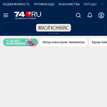
НЕДВИЖИМОСТЬ
ПРОМОКОДЫ
ЗНАКОМСТВА
ПОГОДА
ТЕ
Обзор новостроек Челябинска
Вдову бойц