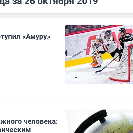
да за 26 октября 2019
ступил «Амуру»
ежного человека:
фическим