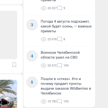
приметы
26 327
9
Погода 4 августа подскажет,
3
какой будет осень, — важные
приметы
25 078
8
Военком Челябинской
4
области ушел на СВО
20 672
109
Пошли в «отказ». Кто и
5
почему продает пункты
выдачи заказов Wildberries в
Челябинске
19 783
195