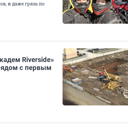
ов, и даже грязь по
адем Riverside»
 рядом с первым