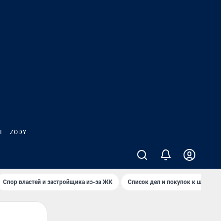
Ы
ZODY
Спор властей и застройщика из-за ЖК
Список дел и покупок к школе