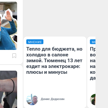
МНЕНИЕ
МНЕНИЕ
Тепло для бюджета, но
Продаш
холодно в салоне
возьмут
зимой. Тюменец 13 лет
нам го
ездит на электрокаре:
налого
плюсы и минусы
коснет
даже р
Денис Дедюхин
Ан