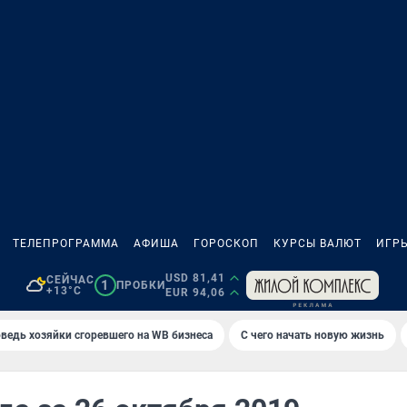
ТЕЛЕПРОГРАММА
АФИША
ГОРОСКОП
КУРСЫ ВАЛЮТ
ИГР
USD 81,41
СЕЙЧАС
1
ПРОБКИ
+13°C
EUR 94,06
ведь хозяйки сгоревшего на WB бизнеса
С чего начать новую жизнь