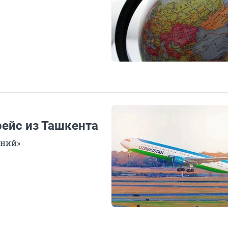
рейс из Ташкента
иний»