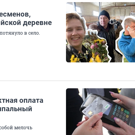
несменов,
ийской деревне
потянуло в село.
ктная оплата
ципальный
собой мелочь