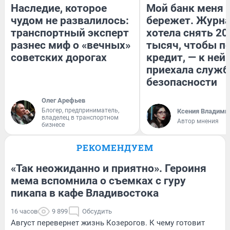
Наследие, которое
Мой банк меня
чудом не развалилось:
бережет. Журн
транспортный эксперт
хотела снять 20
разнес миф о «вечных»
тысяч, чтобы п
советских дорогах
кредит, — к ней
приехала служб
безопасности
Олег Арефьев
Блогер, предприниматель,
Ксения Владими
владелец в транспортном
Автор мнения
бизнесе
РЕКОМЕНДУЕМ
«Так неожиданно и приятно». Героиня
мема вспомнила о съемках с гуру
пикапа в кафе Владивостока
16 часов
9 899
Обсудить
Август перевернет жизнь Козерогов. К чему готовит