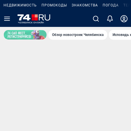
НЕДВИЖИМОСТЬ
ПРОМОКОДЫ
ЗНАКОМСТВА
ПОГОДА
ТЕ
Обзор новостроек Челябинска
Исповедь 