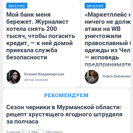
МНЕНИЕ
МНЕНИЕ
Мой банк меня
«Маркетплейс 
бережет. Журналист
ничего не долже
хотела снять 200
атаки на WB
тысяч, чтобы погасить
уничтожили
кредит, — к ней домой
православный 
приехала служба
одежды из Чел
безопасности
— исповедь
предпринимате
Ксения Владимирская
Ольга Емельяно
Автор мнения
РЕКОМЕНДУЕМ
Сезон черники в Мурманской области:
рецепт хрустящего ягодного штруделя
за полчаса
5 часов
3 394
Обсудить