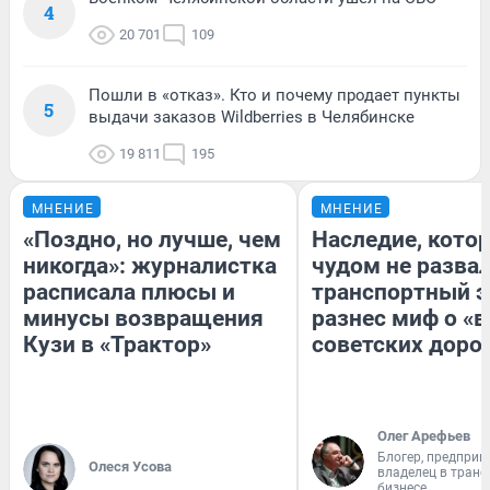
4
20 701
109
Пошли в «отказ». Кто и почему продает пункты
5
выдачи заказов Wildberries в Челябинске
19 811
195
МНЕНИЕ
МНЕНИЕ
«Поздно, но лучше, чем
Наследие, кото
никогда»: журналистка
чудом не разва
расписала плюсы и
транспортный э
минусы возвращения
разнес миф о «
Кузи в «Трактор»
советских доро
Олег Арефьев
Блогер, предприн
Олеся Усова
владелец в тран
бизнесе