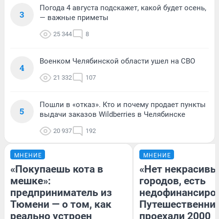
Погода 4 августа подскажет, какой будет осень,
3
— важные приметы
25 344
8
Военком Челябинской области ушел на СВО
4
21 332
107
Пошли в «отказ». Кто и почему продает пункты
5
выдачи заказов Wildberries в Челябинске
20 937
192
МНЕНИЕ
МНЕНИЕ
«Покупаешь кота в
«Нет некрасивы
мешке»:
городов, есть
предприниматель из
недофинансиро
Тюмени — о том, как
Путешественни
реально устроен
проехали 2000