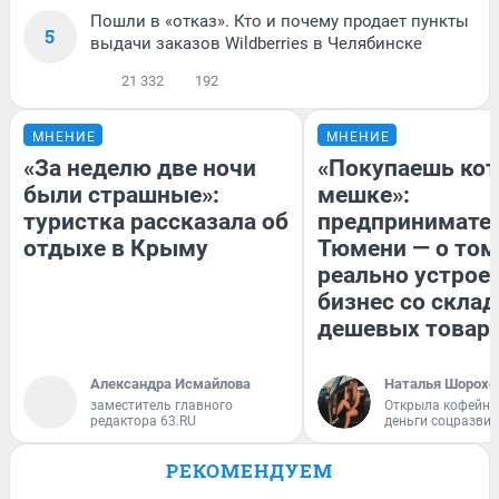
Пошли в «отказ». Кто и почему продает пункты
5
выдачи заказов Wildberries в Челябинске
21 332
192
МНЕНИЕ
МНЕНИЕ
«За неделю две ночи
«Покупаешь кот
были страшные»:
мешке»:
туристка рассказала об
предпринимател
отдыхе в Крыму
Тюмени — о том
реально устрое
бизнес со скла
дешевых товар
Александра Исмайлова
Наталья Шорохо
заместитель главного
Открыла кофейну
редактора 63.RU
деньги соцразви
РЕКОМЕНДУЕМ