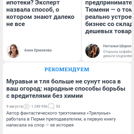
ипотеки? Эксперт
предпринимател
назвала способ, о
Тюмени — о том
котором знают далеко
реально устрое
не все
бизнес со скла
дешевых товар
Наталья Шорохо
Анна Ермакова
Открыла кофейну
деньги соцразви
РЕКОМЕНДУЕМ
Муравьи и тля больше не сунут носа в
ваш огород: народные способы борьбы
с вредителями без химии
9 августа
1 249 956
53
Автор фантастического трехтомника «Трилунье»
работала в Перми преподавателем, а первую книгу
написала на спор — ее история