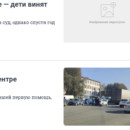
 — дети винят
суд, однако спустя год
ентре
е
авшей первую помощь,