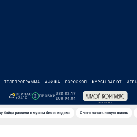
ТЕЛЕПРОГРАММА
АФИША
ГОРОСКОП
КУРСЫ ВАЛЮТ
ИГР
USD 82,17
СЕЙЧАС
2
ПРОБКИ
+24°C
EUR 94,84
у бойца развели с мужем без ее ведома
С чего начать новую жизнь