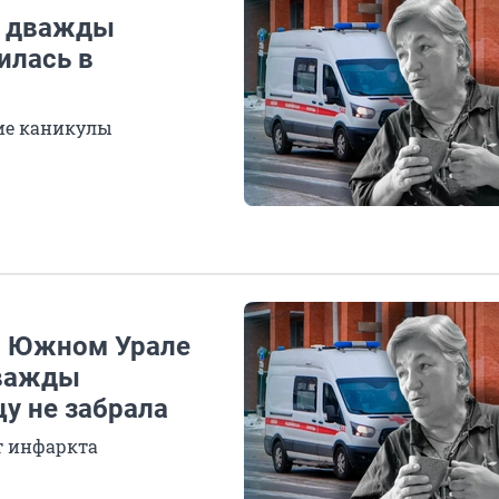
й дважды
илась в
ие каникулы
а Южном Урале
дважды
цу не забрала
от инфаркта