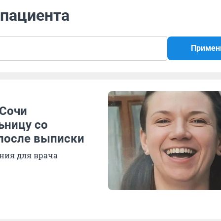
 пациента
Примен
 Сочи
ьницу со
 после выписки
ания для врача