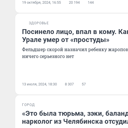
19 октября, 2024, 16:55
20 194
144
ЗДОРОВЬЕ
Посинело лицо, впал в кому. К
Урале умер от «простуды»
Фельдшер скорой назначил ребенку жаропо
ничего серьезного нет
13 июля, 2024, 18:30
8 307
57
ГОРОД
«Это была тюрьма, зэки, баланд
нарколог из Челябинска отсуд