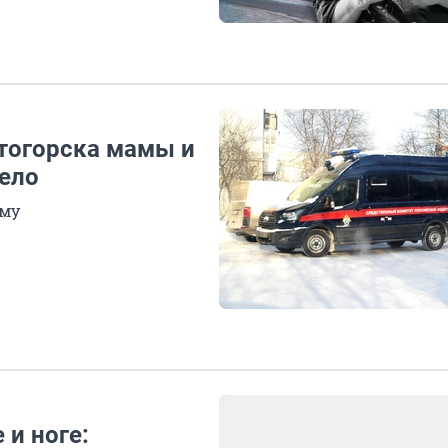
тогорска мамы и
дело
ому
 и ноге: