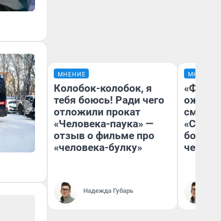
МНЕНИЕ
МНЕНИЕ
Колобок-колобок, я
«Финал
тебя боюсь! Ради чего
ожидан
отложили прокат
смотре
«Человека-паука» —
«Стары
отзыв о фильме про
большо
«человека-булку»
честна
Надежда Губарь
На