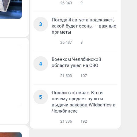
26 940
9
Погода 4 августа подскажет,
3
какой будет осень, — важные
приметы
25 437
8
Военком Челябинской
4
области ушел на СВО
21 503
107
Пошли в «отказ». Кто и
5
почему продает пункты
выдачи заказов Wildberries в
Челябинске
21 335
192