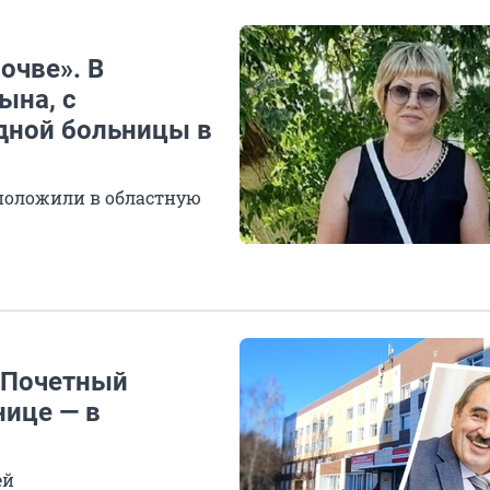
очве». В
ына, с
одной больницы в
 положили в областную
. Почетный
нице — в
ей