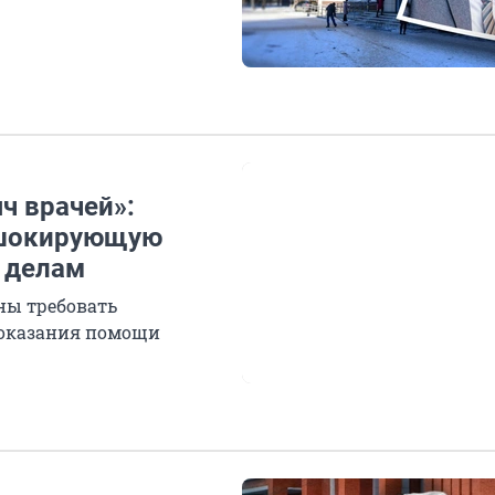
ч врачей»:
 шокирующую
 делам
ны требовать
о оказания помощи