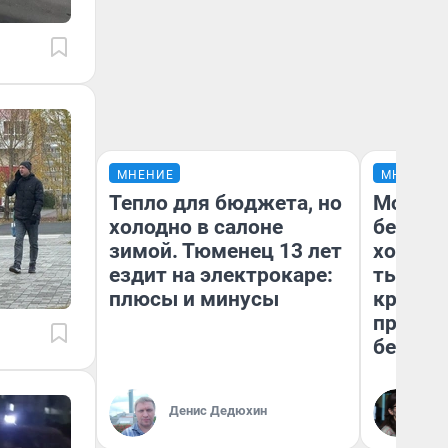
МНЕНИЕ
МНЕНИЕ
Тепло для бюджета, но
Мой ба
холодно в салоне
береже
зимой. Тюменец 13 лет
хотела 
ездит на электрокаре:
тысяч,
плюсы и минусы
кредит,
приеха
безопа
Кс
Денис Дедюхин
Ав