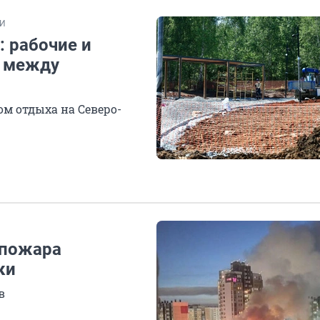
И
: рабочие и
у между
ом отдыха на Северо-
 пожара
ки
в