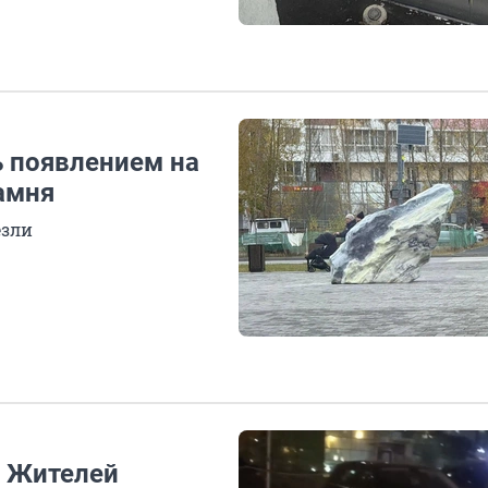
 появлением на
амня
езли
. Жителей