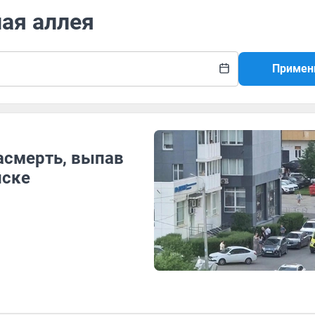
ная аллея
Примен
асмерть, выпав
нске