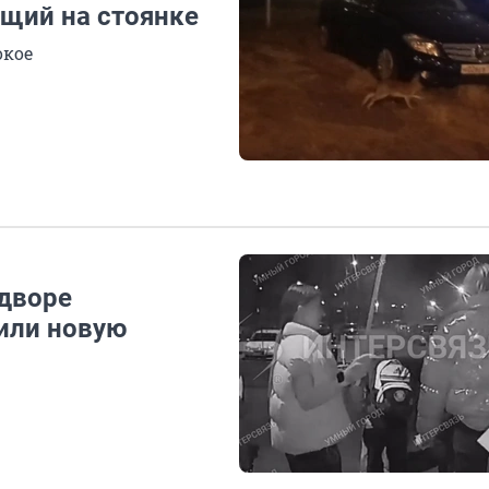
ущий на стоянке
окое
 дворе
или новую