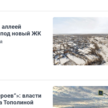
 аллеей
 под новый ЖК
ей
роев“»: власти
а Тополиной