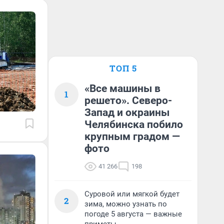
ТОП 5
«Все машины в
1
решето». Северо-
Запад и окраины
Челябинска побило
крупным градом —
фото
41 266
198
Суровой или мягкой будет
2
зима, можно узнать по
погоде 5 августа — важные