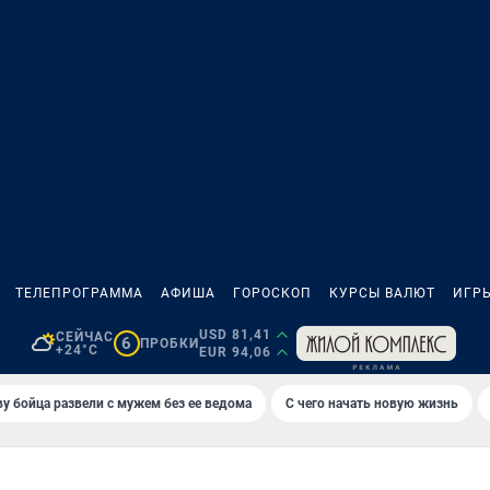
ТЕЛЕПРОГРАММА
АФИША
ГОРОСКОП
КУРСЫ ВАЛЮТ
ИГР
USD 81,41
СЕЙЧАС
6
ПРОБКИ
+24°C
EUR 94,06
у бойца развели с мужем без ее ведома
С чего начать новую жизнь