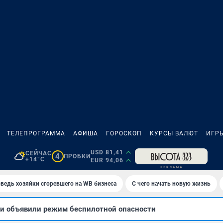
ТЕЛЕПРОГРАММА
АФИША
ГОРОСКОП
КУРСЫ ВАЛЮТ
ИГР
USD 81,41
СЕЙЧАС
4
ПРОБКИ
+14°C
EUR 94,06
ведь хозяйки сгоревшего на WB бизнеса
С чего начать новую жизнь
ти объявили режим беспилотной опасности