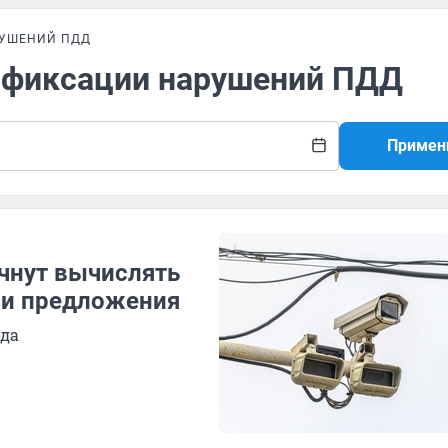
РУШЕНИЙ ПДД
а фиксации нарушений ПДД
Примен
чнут вычислять
ли предложения
ода