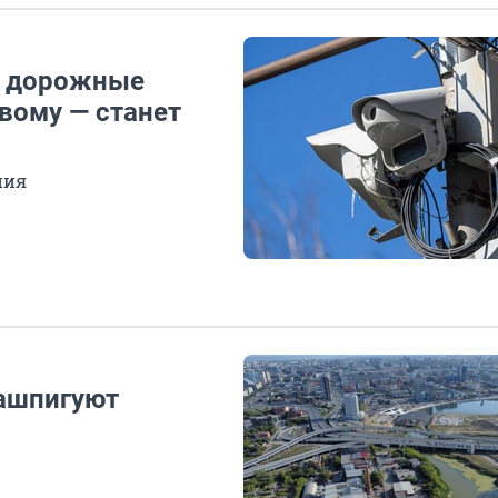
: дорожные
вому — станет
ния
нашпигуют