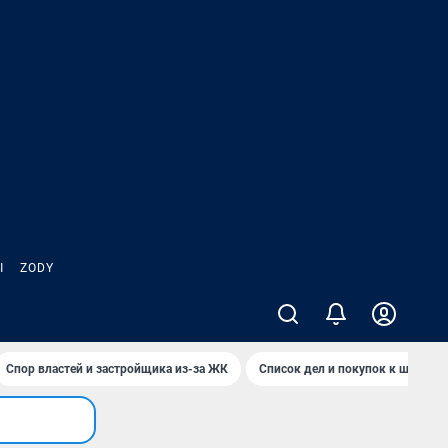
Ы
ZODY
Спор властей и застройщика из-за ЖК
Список дел и покупок к школе