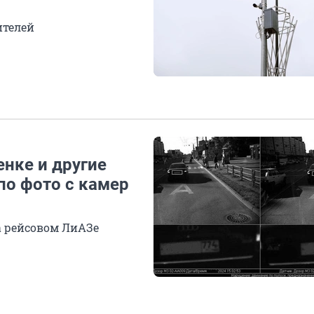
ителей
енке и другие
по фото с камер
а рейсовом ЛиАЗе