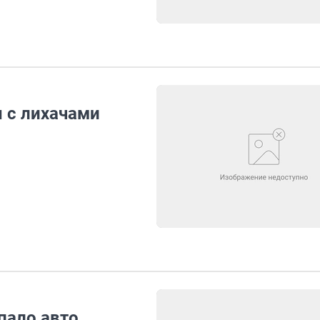
 с лихачами
пало авто,