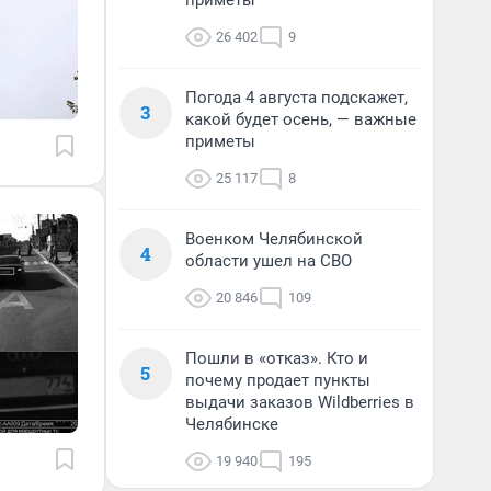
приметы
26 402
9
Погода 4 августа подскажет,
3
какой будет осень, — важные
приметы
25 117
8
Военком Челябинской
4
области ушел на СВО
20 846
109
Пошли в «отказ». Кто и
5
почему продает пункты
выдачи заказов Wildberries в
Челябинске
19 940
195