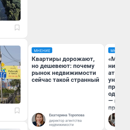
МНЕНИЕ
МНЕНИЕ
Квартиры дорожают,
«Марке
но дешевеют: почему
ничего
рынок недвижимости
атаки 
сейчас такой странный
уничто
правос
одежды
— испо
предпр
Екатерина Торопова
Ол
директор агентства
недвижимости