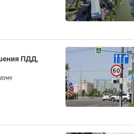
шения ПДД,
сдуму