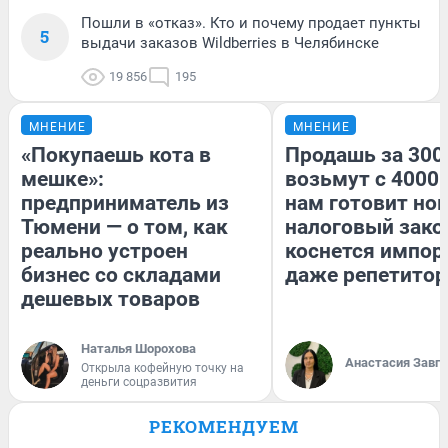
Пошли в «отказ». Кто и почему продает пункты
5
выдачи заказов Wildberries в Челябинске
19 856
195
МНЕНИЕ
МНЕНИЕ
«Покупаешь кота в
Продашь за 3000
мешке»:
возьмут с 4000.
предприниматель из
нам готовит но
Тюмени — о том, как
налоговый зако
реально устроен
коснется импор
бизнес со складами
даже репетитор
дешевых товаров
Наталья Шорохова
Анастасия Завг
Открыла кофейную точку на
деньги соцразвития
РЕКОМЕНДУЕМ