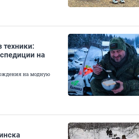
 техники:
кспедиции на
хождения на модную
инска