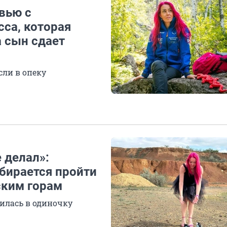
вью с
са, которая
а сын сдает
ли в опеку
 делал»:
бирается пройти
ским горам
илась в одиночку