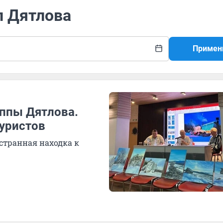
л Дятлова
Примен
уппы Дятлова.
туристов
странная находка к