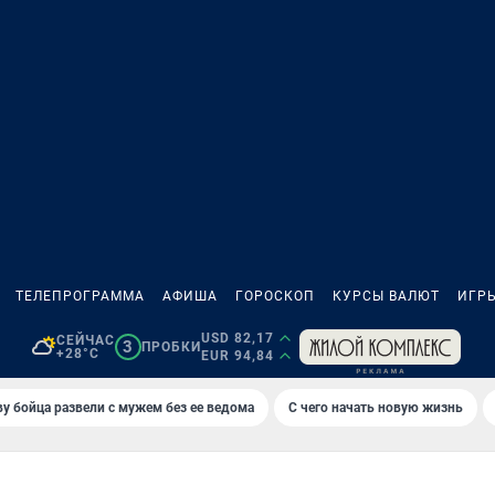
ТЕЛЕПРОГРАММА
АФИША
ГОРОСКОП
КУРСЫ ВАЛЮТ
ИГР
USD 82,17
СЕЙЧАС
3
ПРОБКИ
+28°C
EUR 94,84
у бойца развели с мужем без ее ведома
С чего начать новую жизнь