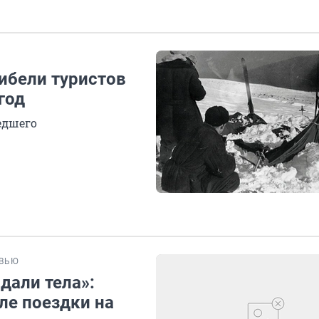
ибели туристов
год
едшего
ВЬЮ
дали тела»:
ле поездки на