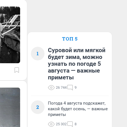
ТОП 5
Суровой или мягкой
1
будет зима, можно
узнать по погоде 5
августа — важные
приметы
26 744
9
Погода 4 августа подскажет,
2
какой будет осень, — важные
приметы
25 302
8