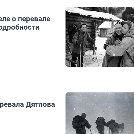
еле о перевале
одробности
еревала Дятлова