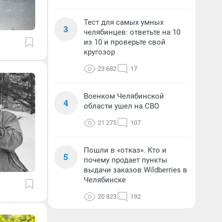
Тест для самых умных
3
челябинцев: ответьте на 10
из 10 и проверьте свой
кругозор
23 682
17
Военком Челябинской
4
области ушел на СВО
21 275
107
Пошли в «отказ». Кто и
5
почему продает пункты
выдачи заказов Wildberries в
Челябинске
20 823
192