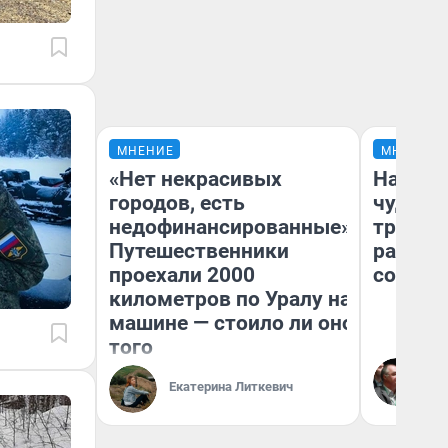
МНЕНИЕ
МНЕНИЕ
«Нет некрасивых
Наслед
городов, есть
чудом 
недофинансированные».
трансп
Путешественники
разнес
проехали 2000
советс
километров по Уралу на
машине — стоило ли оно
того
Ол
Бл
Екатерина Литкевич
вл
би