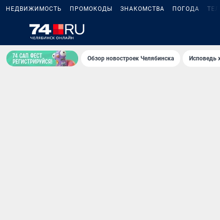
НЕДВИЖИМОСТЬ
ПРОМОКОДЫ
ЗНАКОМСТВА
ПОГОДА
ТЕ
Обзор новостроек Челябинска
Исповедь 