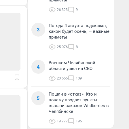
приметы
26 323
9
Погода 4 августа подскажет,
3
какой будет осень, — важные
приметы
25 076
8
Военком Челябинской
4
области ушел на СВО
20 666
109
Пошли в «отказ». Кто и
5
почему продает пункты
выдачи заказов Wildberries в
Челябинске
19 777
195