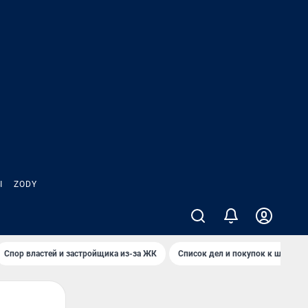
Ы
ZODY
Спор властей и застройщика из-за ЖК
Список дел и покупок к школе