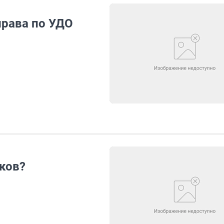
рава по УДО
ков?