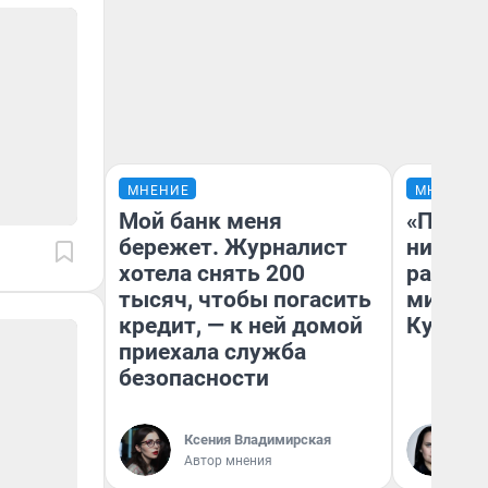
МНЕНИЕ
МНЕНИЕ
Мой банк меня
«Поздн
бережет. Журналист
никогд
хотела снять 200
распис
тысяч, чтобы погасить
минусы
кредит, — к ней домой
Кузи в
приехала служба
безопасности
Ксения Владимирская
Ол
Автор мнения