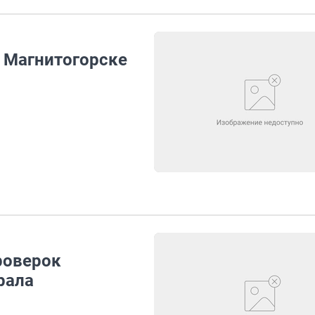
в Магнитогорске
роверок
рала