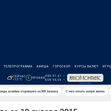
ТЕЛЕПРОГРАММА
АФИША
ГОРОСКОП
КУРСЫ ВАЛЮТ
ИГР
USD 81,41
СЕЙЧАС
1
ПРОБКИ
+13°C
EUR 94,06
ведь хозяйки сгоревшего на WB бизнеса
С чего начать новую жизнь