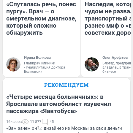
«Спуталась речь, понес
Наследие, кото
пургу». Врач — о
чудом не разва
смертельном диагнозе,
транспортный э
который сложно
разнес миф о «
обнаружить
советских доро
Ирина Волкова
Олег Арефьев
Главврач клиники
Блогер, предприн
«Реабилитация доктора
владелец в тран
Волковой»
бизнесе
РЕКОМЕНДУЕМ
«Четыре месяца больничных»: в
Ярославле автомобилист изувечил
пассажира «Яавтобуса»
16 часов
11 877
45
«Вам зачем он?»: дизайнер из Москвы за свои деньги