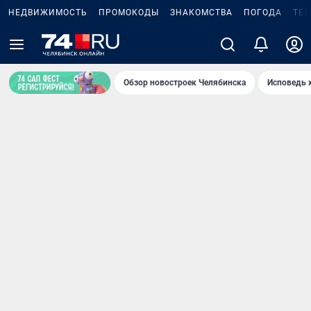
НЕДВИЖИМОСТЬ
ПРОМОКОДЫ
ЗНАКОМСТВА
ПОГОДА
ТЕ
Обзор новостроек Челябинска
Исповедь 