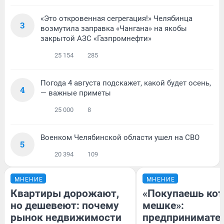
«Это откровенная сегрегация!» Челябинца
3
возмутила заправка «Чангана» на якобы
закрытой АЗС «Газпромнефти»
25 154
285
Погода 4 августа подскажет, какой будет осень,
4
— важные приметы
25 000
8
Военком Челябинской области ушел на СВО
5
20 394
109
МНЕНИЕ
МНЕНИЕ
Квартиры дорожают,
«Покупаешь кот
но дешевеют: почему
мешке»:
рынок недвижимости
предпринимател