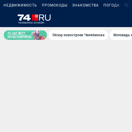
НЕДВИЖИМОСТЬ
ПРОМОКОДЫ
ЗНАКОМСТВА
ПОГОДА
ТЕ
Обзор новостроек Челябинска
Исповедь 