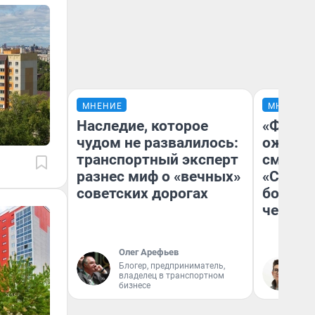
МНЕНИЕ
МНЕНИЕ
Наследие, которое
«Финал
чудом не развалилось:
ожидан
транспортный эксперт
смотре
разнес миф о «вечных»
«Стары
советских дорогах
большо
честна
Олег Арефьев
Блогер, предприниматель,
На
владелец в транспортном
бизнесе