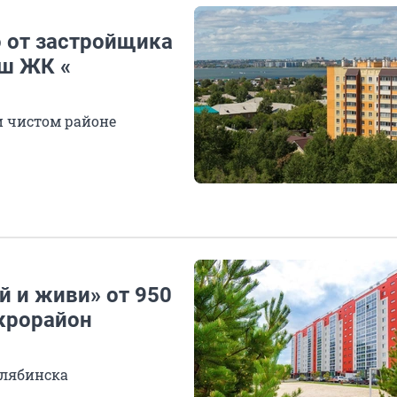
 от застройщика
ош ЖК «
и чистом районе
й и живи» от 950
икрорайон
елябинска