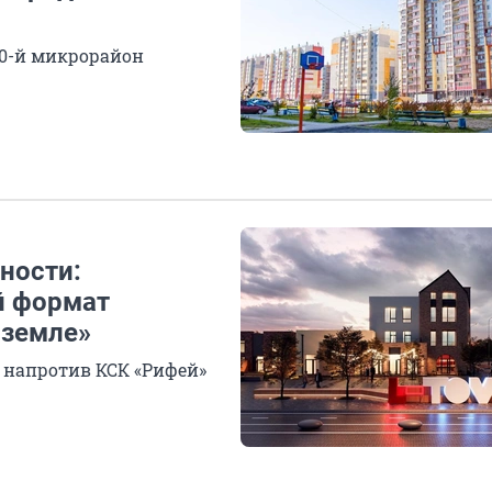
50-й микрорайон
ности:
й формат
 земле»
 напротив КСК «Рифей»