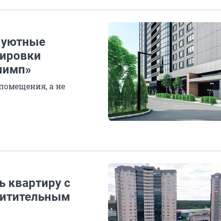
 уютные
нировки
лимп»
помещения, а не
ь квартиру с
хитительным