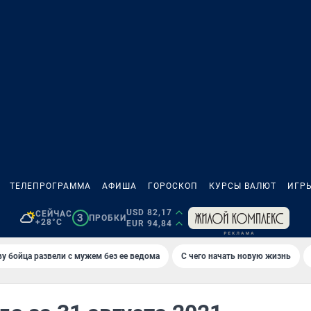
ТЕЛЕПРОГРАММА
АФИША
ГОРОСКОП
КУРСЫ ВАЛЮТ
ИГР
USD 82,17
СЕЙЧАС
3
ПРОБКИ
+28°C
EUR 94,84
у бойца развели с мужем без ее ведома
С чего начать новую жизнь