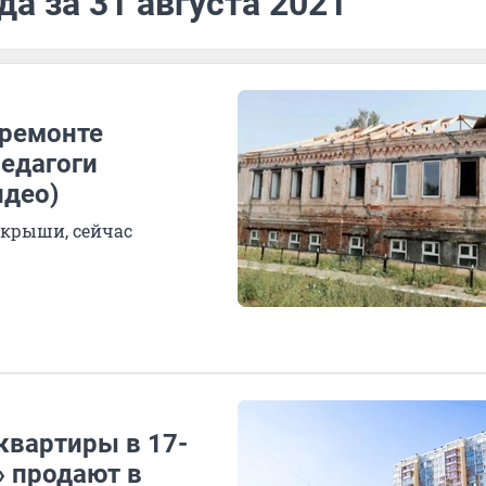
а за 31 августа 2021
премонте
педагоги
идео)
з крыши, сейчас
квартиры в 17-
» продают в