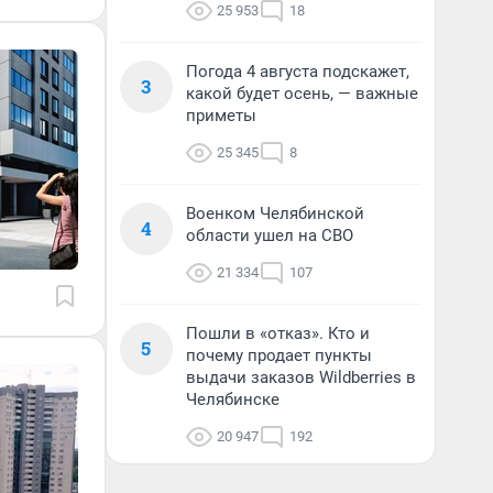
25 953
18
Погода 4 августа подскажет,
3
какой будет осень, — важные
приметы
25 345
8
Военком Челябинской
4
области ушел на СВО
21 334
107
Пошли в «отказ». Кто и
5
почему продает пункты
выдачи заказов Wildberries в
Челябинске
20 947
192