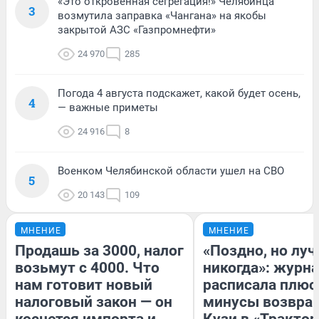
«Это откровенная сегрегация!» Челябинца
3
возмутила заправка «Чангана» на якобы
закрытой АЗС «Газпромнефти»
24 970
285
Погода 4 августа подскажет, какой будет осень,
4
— важные приметы
24 916
8
Военком Челябинской области ушел на СВО
5
20 143
109
МНЕНИЕ
МНЕНИЕ
Продашь за 3000, налог
«Поздно, но луч
возьмут с 4000. Что
никогда»: журн
нам готовит новый
расписала плюс
налоговый закон — он
минусы возвра