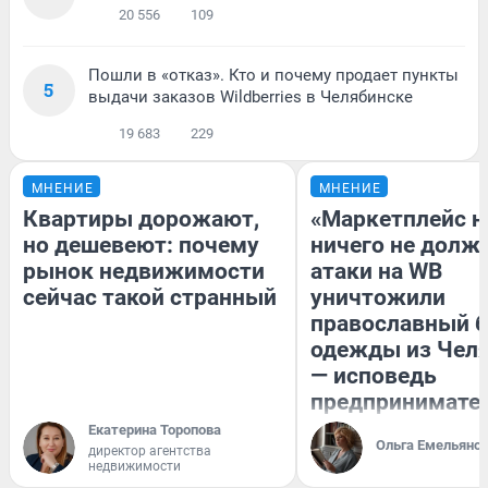
20 556
109
Пошли в «отказ». Кто и почему продает пункты
5
выдачи заказов Wildberries в Челябинске
19 683
229
МНЕНИЕ
МНЕНИЕ
Квартиры дорожают,
«Маркетплейс 
но дешевеют: почему
ничего не долже
рынок недвижимости
атаки на WB
сейчас такой странный
уничтожили
православный 
одежды из Чел
— исповедь
предпринимате
Екатерина Торопова
Ольга Емельяно
директор агентства
недвижимости